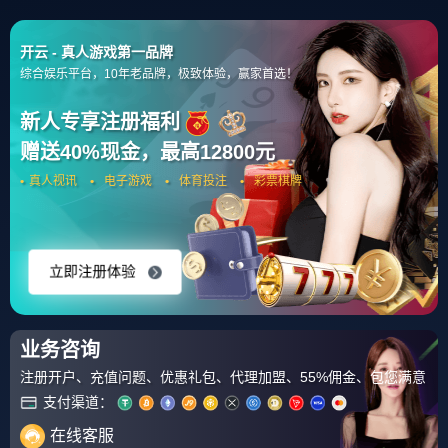
第3页
开云体育平台APP-铁血防线铸就胜利之路，比利时战术完胜喀麦隆，库尔图瓦闪耀2026世界杯D组焦点战
2026年6月18日,多哈的夜空被球迷的呐喊
球队巡礼
声撕裂，卢赛尔体育场内，2026世界杯D
组最令人期待的一场强强对话......
开云体育下载-2026世界杯C组焦点战，厄瓜多尔4-0大胜伊朗，维尼修斯天神下凡主导比赛
2026年世界杯C组首轮迎来一场备受瞩目
历届冠军
的焦点对决，南美劲旅厄瓜多尔对阵亚洲
强队伊朗，厄瓜多尔凭借维尼修斯的