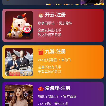
超......
开云体育官网-铁血雄狮震彻绿茵，莱万多夫斯基节奏掌控下的喀麦隆，如何在2026世界杯B组焦点战中击溃克罗地亚
2026年盛夏，北半球的热浪席卷着北美大
世界杯
陆，而在那片承载着无数足球梦想的绿茵
场上，一场注定载入史册的B组焦点战......
开云体育登录-蓝衣旋风席卷中亚，意大利横扫乌兹别克斯坦，内马尔领衔桑巴军团奏凯
2026年世界杯的战火在北美大陆熊熊燃
历届冠军
烧,A组第三轮的一场焦点战役在多伦多的
夜空下拉开帷幕，当意大利队的蓝色
浪......